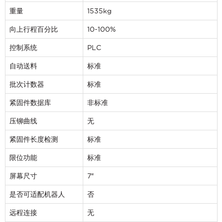
representative in your region message.
重量
1535kg
名字
*
向上行程百分比
10-100%
控制系统
PLC
姓氏
*
自动送料
标准
批次计数器
标准
电子邮件
*
紧固件数据库
非标准
压铆曲线
无
手机号码
*
紧固件长度检测
标准
公司名称
*
限位功能
标准
屏幕尺寸
7″
请问您更想了解哪个方面？
*
是否可适配机器人
否
远程连接
无