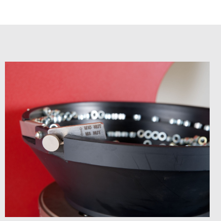
.
邮件
*
快速链接
产品
PennEngineering 将使用您提供的联系信
息，就相关产品和服务与您取得联系。您可
资源下载​
随时取消订阅此类通知。
购买渠道​
我同意接收 PENNENGINEERING此类相关
信息
联系我们
点击这里
您可随时取消订阅此类信息。如需了解退订
方式、隐私权利以及如何保护与尊重您的隐
私，请查阅《
隐私政策
》。
点击下面的“提交”即表示你同意
PennEngineering 存储和处理你在上面提交
的个人信息，以用于向你提供所请求的内
容。