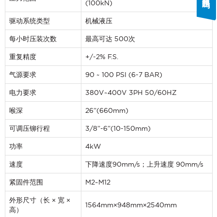
(100kN)
驱动系统类型
机械液压
每小时压装次数
最高可达 500次
重复精度
+/-2% F.S.
气源要求
90 ~ 100 PSI (6-7 BAR)
电力要求
380V~400V 3PH 50/60HZ
喉深
26”(660mm)
可调压铆行程
3/8”-6”(10-150mm)
功率
4kW
速度
下降速度90mm/s；上升速度 90mm/s
紧固件范围
M2~M12
If you have a question, comment, or need
information, don’t hesitate to ask. Use the
外形尺寸（长 × 宽 ×
1564mm×948mm×2540mm
form below to send Haeger a
高）