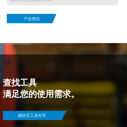
请问您更想了解哪个方面？
*
产品查找
.
邮件
*
快速链接
产品
PennEngineering 将使用您提供的联系信
息，就相关产品和服务与您取得联系。您可
资源下载​
随时取消订阅此类通知。
购买渠道​
我同意接收 PENNENGINEERING此类相关
信息
联系我们
查找工具
点击这里
您可随时取消订阅此类信息。如需了解退订
满足您的使用需求。
方式、隐私权利以及如何保护与尊重您的隐
私，请查阅《
隐私政策
》。
点击下面的“提交”即表示你同意
PennEngineering 存储和处理你在上面提交
跳转至工具向导
的个人信息，以用于向你提供所请求的内
容。