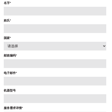
名字
*
手机号码
*
姓氏
*
公司名称
*
国家
*
请问您更想了解哪个方面？
*
邮政编码
*
.
邮件
*
快速链接
电子邮件
*
产品
PennEngineering 将使用您提供的联系信
息，就相关产品和服务与您取得联系。您可
机器型号
资源下载​
随时取消订阅此类通知。
购买渠道​
我同意接收 PENNENGINEERING此类相关
信息
联系我们
服务需求详情
*