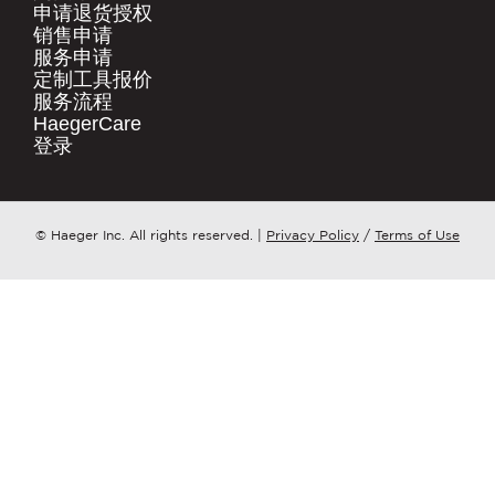
.
申请退货授权​
销售申请​
快速链接
服务申请​
公司名称
*
产品
定制工具报价​
服务流程​
HaegerCare
资源下载​
请问您更想了解哪个方面？
*
登录​
购买渠道​
联系我们
邮件
*
点击这里
© Haeger Inc. All rights reserved.
|
Privacy Policy
/
Terms of Use
PennEngineering 将使用您提供的联系信
息，就相关产品和服务与您取得联系。您可
随时取消订阅此类通知。
我同意接收 PENNENGINEERING此类相关
信息
您可随时取消订阅此类信息。如需了解退订
方式、隐私权利以及如何保护与尊重您的隐