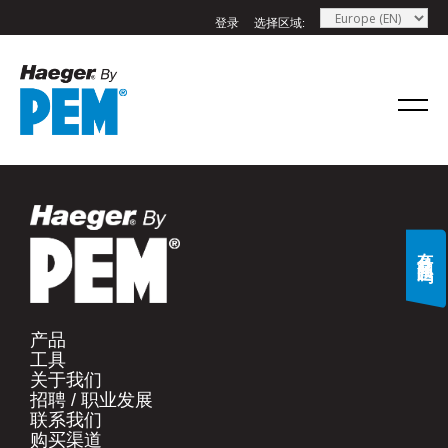
登录
选择区域:
If you have a question, comment, or need
information, don’t hesitate to ask. Use the
form below to send Haeger a
representative in your region message.
名字
*
有什么问题吗?
姓氏
*
产品​
工具​
电子邮件
*
关于我们​
招聘 / 职业发展​
联系我们​
手机号码
*
购买渠道​