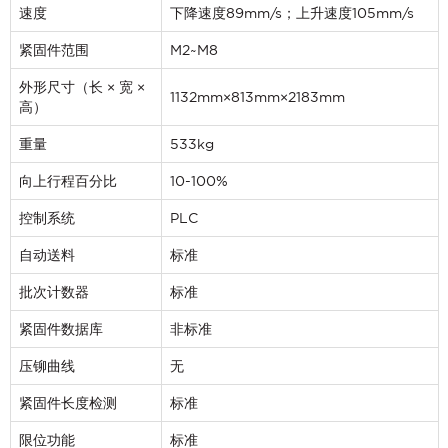
If you have a question, comment, or need
速度
下降速度89mm/s；上升速度105mm/s
information, don’t hesitate to ask. Use the
form below to send Haeger a
紧固件范围
M2~M8
representative in your region message.
外形尺寸（长 × 宽 ×
名字
*
1132mm×813mm×2183mm
高）
重量
533kg
姓氏
*
向上行程百分比
10-100%
控制系统
PLC
电子邮件
*
自动送料
标准
批次计数器
标准
手机号码
*
紧固件数据库
非标准
压铆曲线
无
公司名称
*
紧固件长度检测
标准
限位功能
标准
请问您更想了解哪个方面？
*