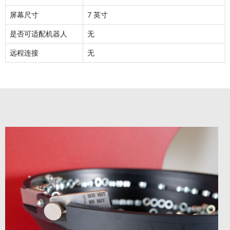
屏幕尺寸
7 英寸
是否可适配机器人
无
.
邮件
*
快速链接
远程连接
无
产品
PennEngineering 将使用您提供的联系信
息，就相关产品和服务与您取得联系。您可
资源下载​
随时取消订阅此类通知。
购买渠道​
我同意接收 PENNENGINEERING此类相关
信息
联系我们
点击这里
您可随时取消订阅此类信息。如需了解退订
方式、隐私权利以及如何保护与尊重您的隐
私，请查阅《
隐私政策
》。
点击下面的“提交”即表示你同意
PennEngineering 存储和处理你在上面提交
的个人信息，以用于向你提供所请求的内
容。