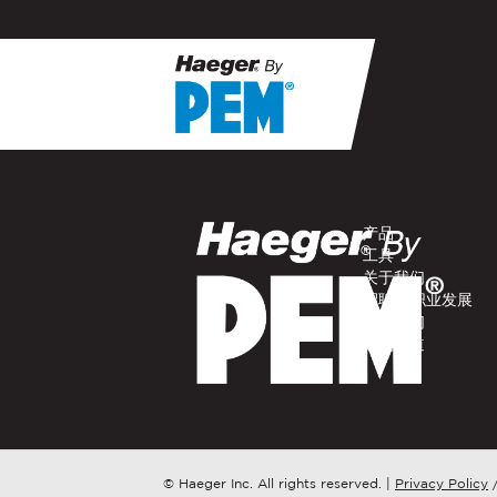
If you have a question, com
representative in your regi
产品​
名字
*
工具​
关于我们​
招聘 / 职业发展​
电子邮件
*
联系我们​
购买渠道​
公司名称
*
请问您更想了解哪个方面？
© Haeger Inc. All rights reserved.
|
Privacy Policy