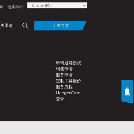
录
选择区域:
买渠道​
工具向导
elow to send Haeger a
手动工具​
申请退货授权​
®
er的理由
PEMSERTER
Series
销售申请​
®
P3
系列便携式手动工具
服务申请​
定制工具报价​
有什么问题吗?
®
PEMSERTER
Micro-
服务流程​
®
Mate
手动工具
HaegerCare
登录​