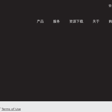
登
产品
服务​
资源下载​
关于
购
ment, or need information, don’t hesitate to ask. Use the form b
on message.
标准机型​
服务​
资源下载​
专用机型
关于
姓氏
*
®
618 Pro
申请退货授权
Haeger
PA 80-E
力量图表​
选择Haeg
824 Pro
销售申请​
PA 150-E
联系我们​
手机号码
*
1026 Pro
服务申请​
PA 300-E
职业发展​
618 Pro+
定制工具报价​
PA 100-AO
824 Pro+
服务流程​
PA 200-AO
*
824e
HaegerCare™
/
Terms of Use