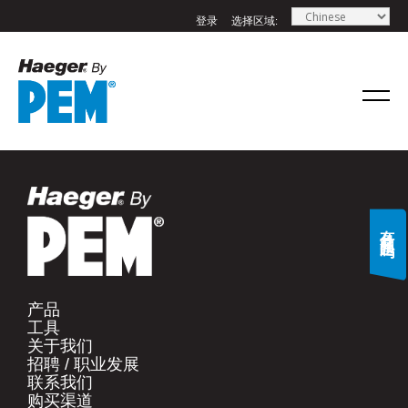
登录
选择区域:
If you have a question, comment, or need
information, don’t hesitate to ask. Use the
form below to send Haeger a
representative in your region message.
名字
*
有什么问题吗?
姓氏
*
产品​
工具​
电子邮件
*
关于我们​
招聘 / 职业发展​
联系我们​
手机号码
*
购买渠道​