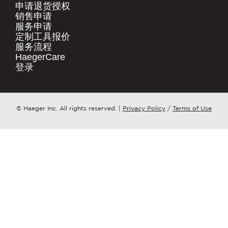
.
申请退货授权​
销售申请​
快速链接
服务申请​
公司名称
*
产品
定制工具报价​
服务流程​
HaegerCare
资源下载​
请问您更想了解哪个方面？
*
登录​
购买渠道​
联系我们
邮件
*
点击这里
© Haeger Inc. All rights reserved.
|
Privacy Policy
/
Terms of Use
PennEngineering 将使用您提供的联系信
息，就相关产品和服务与您取得联系。您可
随时取消订阅此类通知。
我同意接收 PENNENGINEERING此类相关
信息
您可随时取消订阅此类信息。如需了解退订
方式、隐私权利以及如何保护与尊重您的隐