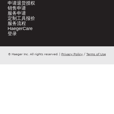
.
申请退货授权​
销售申请​
快速链接
服务申请​
公司名称
*
产品
定制工具报价​
服务流程​
HaegerCare
资源下载​
请问您更想了解哪个方面？
*
登录​
购买渠道​
联系我们
邮件
*
点击这里
© Haeger Inc. All rights reserved.
|
Privacy Policy
/
Terms of Use
PennEngineering 将使用您提供的联系信
息，就相关产品和服务与您取得联系。您可
随时取消订阅此类通知。
我同意接收 PENNENGINEERING此类相关
信息
您可随时取消订阅此类信息。如需了解退订
方式、隐私权利以及如何保护与尊重您的隐