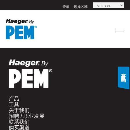
登录
选择区域:
If you have a question, comment, or need
information, don’t hesitate to ask. Use the
form below to send Haeger a
representative in your region message.
名字
*
有什么问题吗?
姓氏
*
产品​
工具​
电子邮件
*
关于我们​
招聘 / 职业发展​
联系我们​
手机号码
*
购买渠道​