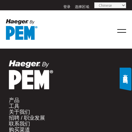
登录
选择区域:
If you have a question, comment, or need
information, don’t hesitate to ask. Use the
form below to send Haeger a
representative in your region message.
名字
*
有什么问题吗?
姓氏
*
产品​
工具​
电子邮件
*
关于我们​
招聘 / 职业发展​
联系我们​
手机号码
*
购买渠道​