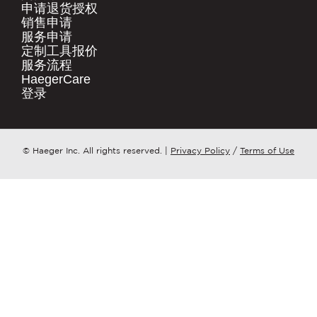
.
申请退货授权​
销售申请​
快速链接
服务申请​
公司名称
*
产品
定制工具报价​
服务流程​
HaegerCare
资源下载​
请问您更想了解哪个方面？
*
登录​
购买渠道​
联系我们
邮件
*
点击这里
© Haeger Inc. All rights reserved.
|
Privacy Policy
/
Terms of Use
PennEngineering 将使用您提供的联系信
息，就相关产品和服务与您取得联系。您可
随时取消订阅此类通知。
我同意接收 PENNENGINEERING此类相关
信息
您可随时取消订阅此类信息。如需了解退订
方式、隐私权利以及如何保护与尊重您的隐