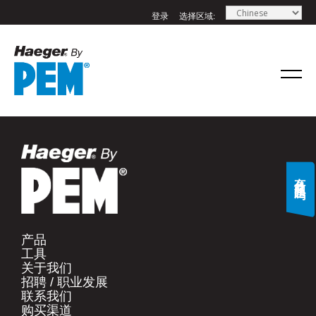
登录
选择区域:
If you have a question, comment, or need
information, don’t hesitate to ask. Use the
form below to send Haeger a
representative in your region message.
名字
*
有什么问题吗?
姓氏
*
产品​
工具​
电子邮件
*
关于我们​
招聘 / 职业发展​
联系我们​
手机号码
*
购买渠道​