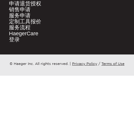
.
申请退货授权​
销售申请​
快速链接
服务申请​
公司名称
*
产品
定制工具报价​
服务流程​
HaegerCare
资源下载​
请问您更想了解哪个方面？
*
登录​
购买渠道​
联系我们
邮件
*
点击这里
© Haeger Inc. All rights reserved.
|
Privacy Policy
/
Terms of Use
PennEngineering 将使用您提供的联系信
息，就相关产品和服务与您取得联系。您可
随时取消订阅此类通知。
我同意接收 PENNENGINEERING此类相关
信息
您可随时取消订阅此类信息。如需了解退订
方式、隐私权利以及如何保护与尊重您的隐