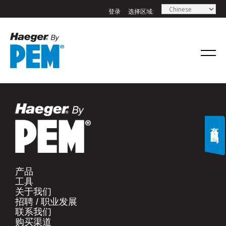
登录
选择区域:
If you have a question, comment, or need
information, don’t hesitate to ask. Use the
form below to send Haeger a
representative in your region message.
名字
*
有什么问题吗?
姓氏
*
产品​
工具​
电子邮件
*
关于我们​
招聘 / 职业发展​
联系我们​
手机号码
*
购买渠道​