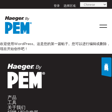
登录
选择区域:
If you have a question, comment, or need
information, don’t hesitate to ask. Use the
form below to send Haeger a
欢迎使用WordPress。这是您的第一篇帖子。您可以进行编辑或删除，
representative in your region message.
现在开始创作吧！
名字
*
有什么问题吗?
姓氏
*
电子邮件
*
产品​
工具​
关于我们​
手机号码
*