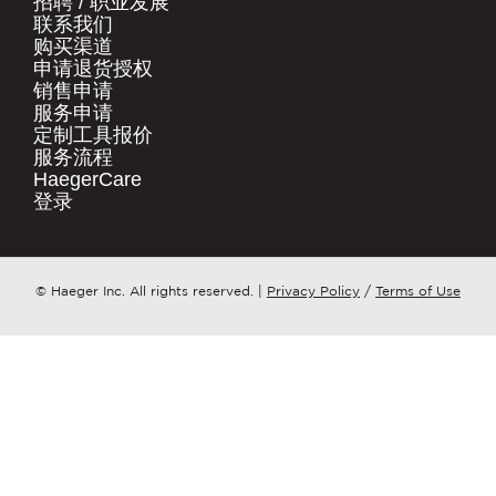
招聘 / 职业发展​
.
联系我们​
快速链接
购买渠道​
公司名称
*
申请退货授权​
产品
销售申请​
服务申请​
定制工具报价​
资源下载​
请问您更想了解哪个方面？
*
服务流程​
购买渠道​
HaegerCare
登录​
联系我们
邮件
*
点击这里
© Haeger Inc. All rights reserved.
|
Privacy Policy
/
Terms of Use
PennEngineering 将使用您提供的联系信
息，就相关产品和服务与您取得联系。您可
随时取消订阅此类通知。
我同意接收 PENNENGINEERING此类相关
信息
您可随时取消订阅此类信息。如需了解退订
方式、隐私权利以及如何保护与尊重您的隐