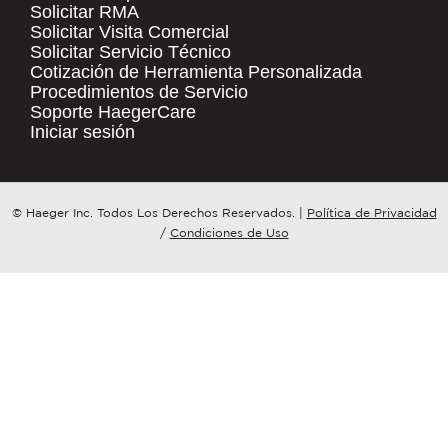
Solicitar RMA
Solicitar Visita Comercial
.
Solicitar Servicio Técnico
COMPANY NAME
*
QUICK LINKS
Cotización de Herramienta Personalizada
Procedimientos de Servicio
Products
Soporte HaegerCare
Resources
COUNTRY
*
Iniciar sesión
Distributor Locator
Contact Us
WHAT TOPIC IS YOUR INQUIRY
© Haeger Inc. Todos Los Derechos Reservados.
|
Política de Privacidad
Tooling Wizard
REGARDING?
*
/
Condiciones de Uso
MESSAGE
*
PennEngineering needs the contact
information you provide to us to
contact you about our products and
services. You may unsubscribe from