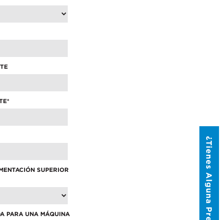
elow to send Haeger a
NTE
TE
*
¿Tienes Alguna Pregunta?
IMENTACIÓN SUPERIOR
DA PARA UNA MÁQUINA