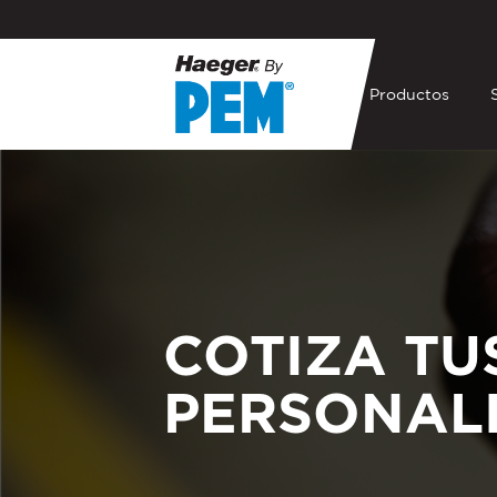
Productos
MAQUINAS
824™ OneTouc
824™ One Touc
COTIZA TU
824™ eDrive™
824™ Window
PERSONAL
824™ MSP 5e
618™ MSP 5e