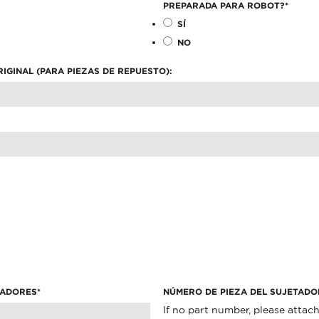
PREPARADA PARA ROBOT?
*
INQUIRY REGARDING?
*
SÍ
NO
IGINAL (PARA PIEZAS DE REPUESTO):
s the contact information you provide to us to contact you ab
subscribe from these communications at any time.
Products
Resources
Co
VE OTHER COMMUNICATIONS FROM PENNENGINEERING.
Distributor Locator
To
from these communications at any time. For more information o
, and how we are committed to protecting and respecting your pr
low, you consent to allow pemnet.com to store and process the 
rovide you the content requested.
TADORES
*
NÚMERO DE PIEZA DEL SUJETADO
If no part number, please attac