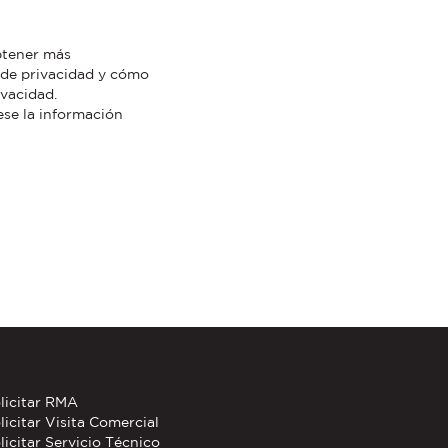
btener más
 de privacidad y cómo
ivacidad.
ese la información
licitar RMA
licitar Visita Comercial
licitar Servicio Técnico