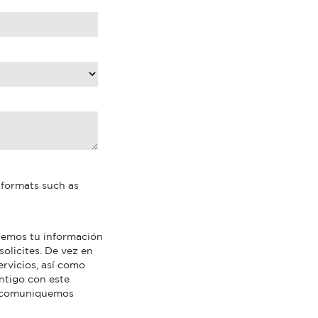
e formats such as
aremos tu información
olicites. De vez en
rvicios, así como
ntigo con este
os comuniquemos