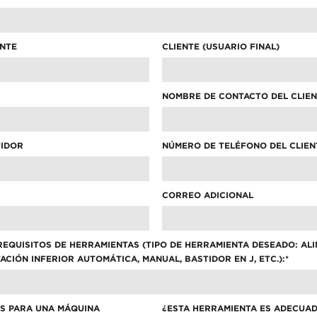
ANTE
CLIENTE (USUARIO FINAL)
ment, or need information, don’t hesitate to ask. Use the form b
NOMBRE DE CONTACTO DEL CLIE
on message.
LAST NAME
*
UIDOR
NÚMERO DE TELÉFONO DEL CLIEN
PHONE NUMBER
*
CORREO ADICIONAL
REQUISITOS DE HERRAMIENTAS (TIPO DE HERRAMIENTA DESEADO: AL
ACIÓN INFERIOR AUTOMÁTICA, MANUAL, BASTIDOR EN J, ETC.):
*
ES PARA UNA MÁQUINA
¿ESTA HERRAMIENTA ES ADECUA