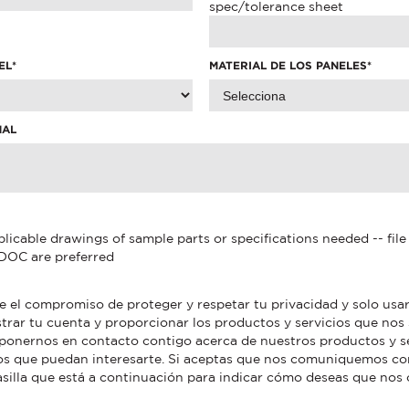
spec/tolerance sheet
EL
*
MATERIAL DE LOS PANELES
*
NAL
licable drawings of sample parts or specifications needed -- fil
DOC are preferred
e el compromiso de proteger y respetar tu privacidad y solo us
trar tu cuenta y proporcionar los productos y servicios que nos s
ponernos en contacto contigo acerca de nuestros productos y se
os que puedan interesarte. Si aceptas que nos comuniquemos co
casilla que está a continuación para indicar cómo deseas que n