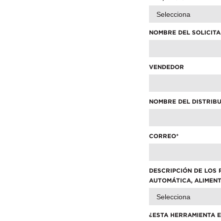
NOMBRE DEL SOLICIT
If you have a question, com
VENDEDOR
representative in your regi
FIRST NAME
*
NOMBRE DEL DISTRIB
EMAIL
*
CORREO
*
COMPANY NAME
*
DESCRIPCIÓN DE LOS 
AUTOMÁTICA, ALIMENT
COUNTRY
*
¿ESTA HERRAMIENTA 