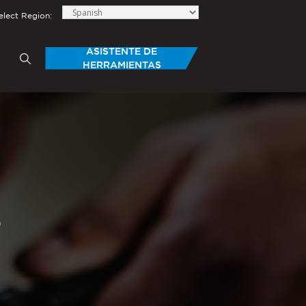
elect Region:
ASISTENTE DE
HERRAMIENTAS
TAS
HERRAMIENTAS MANUALES
®
®
 Personalizadas
PEMSERTER
Series P3
Portable Pneumatic Hand Tool
®
®
PEMSERTER
Micro-Mate
Hand
S
Tool