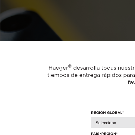
618™ PRO™
®
PEMSERTER
S
T-Series
®
Haeger
desarrolla todas nuestr
tiempos de entrega rápidos para 
fa
REGIÓN GLOBAL
*
PAÍS/REGIÓN
*