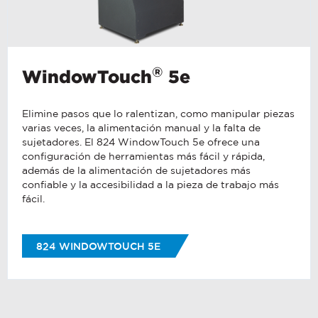
communications at any time. For more
information on how to unsubscribe, our
privacy practices, and how we are
committed to protecting and
respecting your privacy, please review
®
WindowTouch
5e
our
Privacy Policy
.
By clicking submit below, you consent
to allow pemnet.com to store and
Elimine pasos que lo ralentizan, como manipular piezas
process the personal information
varias veces, la alimentación manual y la falta de
submitted above to provide you the
sujetadores. El 824 WindowTouch 5e ofrece una
content requested.
configuración de herramientas más fácil y rápida,
además de la alimentación de sujetadores más
confiable y la accesibilidad a la pieza de trabajo más
fácil.
824 WINDOWTOUCH 5E