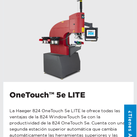
information, don’t hesitate to ask. Use the
form below to send Haeger a
representative in your region message.
FIRST NAME
*
LAST NAME
*
EMAIL
*
PHONE NUMBER
*
OneTouch™ 5e LITE
La Haeger 824 OneTouch 5e LITE le ofrece todas las
COMPANY NAME
*
ventajas de la 824 WindowTouch 5e con la
productividad de la 824 OneTouch 5e. Cuenta con una
segunda estación superior automática que cambia
COUNTRY
*
automáticamente las herramientas superiores y las