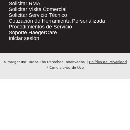
Solicitar RMA
Solicitar Visita Comercial
.
Solicitar Servicio Técnico
COMPANY NAME
*
QUICK LINKS
Cotización de Herramienta Personalizada
Procedimientos de Servicio
Products
Soporte HaegerCare
Resources
COUNTRY
*
Iniciar sesión
Distributor Locator
Contact Us
WHAT TOPIC IS YOUR INQUIRY
© Haeger Inc. Todos Los Derechos Reservados.
|
Política de Privacidad
Tooling Wizard
REGARDING?
*
/
Condiciones de Uso
MESSAGE
*
PennEngineering needs the contact
information you provide to us to
contact you about our products and
services. You may unsubscribe from