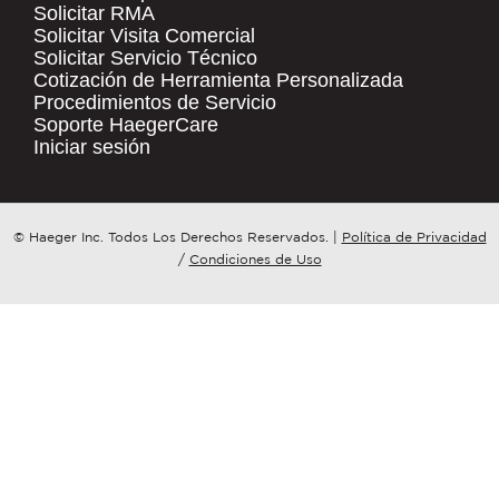
Solicitar RMA
Solicitar Visita Comercial
.
Solicitar Servicio Técnico
COMPANY NAME
*
QUICK LINKS
Cotización de Herramienta Personalizada
Procedimientos de Servicio
Products
Soporte HaegerCare
Resources
COUNTRY
*
Iniciar sesión
Distributor Locator
Contact Us
WHAT TOPIC IS YOUR INQUIRY
© Haeger Inc. Todos Los Derechos Reservados.
|
Política de Privacidad
Tooling Wizard
REGARDING?
*
/
Condiciones de Uso
MESSAGE
*
PennEngineering needs the contact
information you provide to us to
contact you about our products and
services. You may unsubscribe from