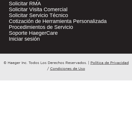
Solicitar RMA
Solicitar Visita Comercial
.
Solicitar Servicio Técnico
COMPANY NAME
*
QUICK LINKS
Cotización de Herramienta Personalizada
Procedimientos de Servicio
Products
Soporte HaegerCare
Resources
COUNTRY
*
Iniciar sesión
Distributor Locator
Contact Us
WHAT TOPIC IS YOUR INQUIRY
© Haeger Inc. Todos Los Derechos Reservados.
|
Política de Privacidad
Tooling Wizard
REGARDING?
*
/
Condiciones de Uso
MESSAGE
*
PennEngineering needs the contact
information you provide to us to
contact you about our products and
services. You may unsubscribe from