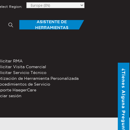
elect Region:
ASISTENTE DE
HERRAMIENTAS
elow to send Haeger a
TAS
HERRAMIENTAS MANUALES
licitar RMA
®
®
 Personalizadas
licitar Visita Comercial
PEMSERTER
Series P3
¿Tienes Alguna Pregunta?
licitar Servicio Técnico
Portable Pneumatic Hand Tool
tización de Herramienta Personalizada
®
®
ocedimientos de Servicio
PEMSERTER
Micro-Mate
Hand
porte HaegerCare
Tool
iciar sesión