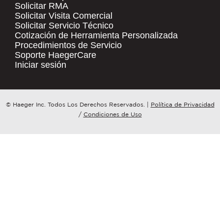
Solicitar RMA
Solicitar Visita Comercial
.
Solicitar Servicio Técnico
COMPANY NAME
*
QUICK LINKS
Cotización de Herramienta Personalizada
Procedimientos de Servicio
Products
Soporte HaegerCare
Resources
COUNTRY
*
Iniciar sesión
Distributor Locator
Contact Us
WHAT TOPIC IS YOUR INQUIRY
© Haeger Inc. Todos Los Derechos Reservados.
|
Política de Privacidad
Tooling Wizard
REGARDING?
*
/
Condiciones de Uso
MESSAGE
*
PennEngineering needs the contact
information you provide to us to
contact you about our products and
services. You may unsubscribe from