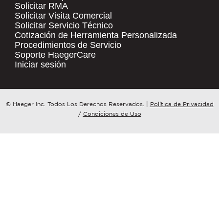
Solicitar RMA
Solicitar Visita Comercial
.
Solicitar Servicio Técnico
COMPANY NAME
*
QUICK LINKS
Cotización de Herramienta Personalizada
Procedimientos de Servicio
Products
Soporte HaegerCare
Resources
COUNTRY
*
Iniciar sesión
Distributor Locator
Contact Us
WHAT TOPIC IS YOUR INQUIRY
© Haeger Inc. Todos Los Derechos Reservados.
|
Política de Privacidad
Tooling Wizard
REGARDING?
*
/
Condiciones de Uso
MESSAGE
*
PennEngineering needs the contact
information you provide to us to
contact you about our products and
services. You may unsubscribe from