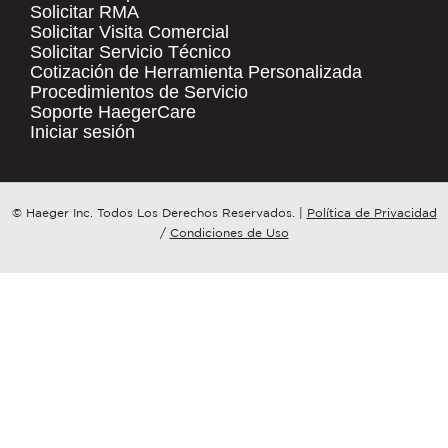
Solicitar RMA
Solicitar Visita Comercial
.
Solicitar Servicio Técnico
COMPANY NAME
*
QUICK LINKS
Cotización de Herramienta Personalizada
Procedimientos de Servicio
Products
Soporte HaegerCare
Resources
COUNTRY
*
Iniciar sesión
Distributor Locator
Contact Us
WHAT TOPIC IS YOUR INQUIRY
© Haeger Inc. Todos Los Derechos Reservados.
|
Política de Privacidad
Tooling Wizard
REGARDING?
*
/
Condiciones de Uso
MESSAGE
*
PennEngineering needs the contact
information you provide to us to
contact you about our products and
services. You may unsubscribe from