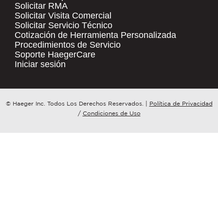
Solicitar RMA
Solicitar Visita Comercial
.
Solicitar Servicio Técnico
COMPANY NAME
*
QUICK LINKS
Cotización de Herramienta Personalizada
Procedimientos de Servicio
Products
Soporte HaegerCare
Resources
COUNTRY
*
Iniciar sesión
Distributor Locator
Contact Us
WHAT TOPIC IS YOUR INQUIRY
© Haeger Inc. Todos Los Derechos Reservados.
|
Política de Privacidad
Tooling Wizard
REGARDING?
*
/
Condiciones de Uso
MESSAGE
*
PennEngineering needs the contact
information you provide to us to
contact you about our products and
services. You may unsubscribe from