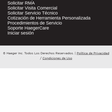
Solicitar RMA
Solicitar Visita Comercial
.
Solicitar Servicio Técnico
COMPANY NAME
*
QUICK LINKS
Cotización de Herramienta Personalizada
Procedimientos de Servicio
Products
Soporte HaegerCare
Resources
COUNTRY
*
Iniciar sesión
Distributor Locator
Contact Us
WHAT TOPIC IS YOUR INQUIRY
© Haeger Inc. Todos Los Derechos Reservados.
|
Política de Privacidad
Tooling Wizard
REGARDING?
*
/
Condiciones de Uso
MESSAGE
*
PennEngineering needs the contact
information you provide to us to
contact you about our products and
services. You may unsubscribe from