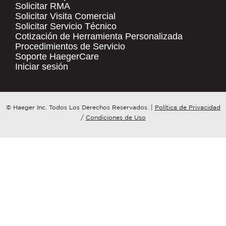
Solicitar RMA
Solicitar Visita Comercial
.
Solicitar Servicio Técnico
COMPANY NAME
*
QUICK LINKS
Cotización de Herramienta Personalizada
Procedimientos de Servicio
Products
Soporte HaegerCare
Resources
COUNTRY
*
Iniciar sesión
Distributor Locator
Contact Us
WHAT TOPIC IS YOUR INQUIRY
© Haeger Inc. Todos Los Derechos Reservados.
|
Política de Privacidad
Tooling Wizard
REGARDING?
*
/
Condiciones de Uso
MESSAGE
*
PennEngineering needs the contact
information you provide to us to
contact you about our products and
services. You may unsubscribe from