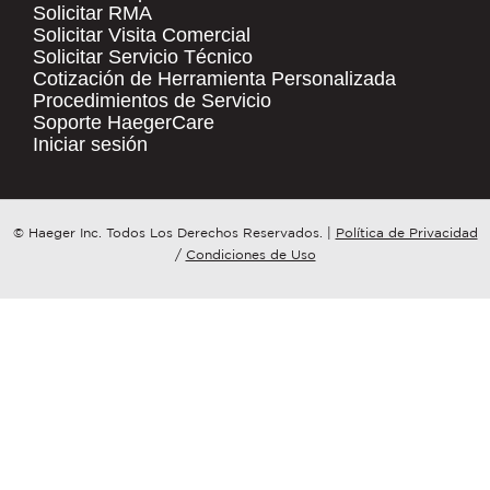
Solicitar RMA
Solicitar Visita Comercial
.
Solicitar Servicio Técnico
COMPANY NAME
*
QUICK LINKS
Cotización de Herramienta Personalizada
Procedimientos de Servicio
Products
Soporte HaegerCare
Resources
COUNTRY
*
Iniciar sesión
Distributor Locator
Contact Us
WHAT TOPIC IS YOUR INQUIRY
© Haeger Inc. Todos Los Derechos Reservados.
|
Política de Privacidad
Tooling Wizard
REGARDING?
*
/
Condiciones de Uso
MESSAGE
*
PennEngineering needs the contact
information you provide to us to
contact you about our products and
services. You may unsubscribe from