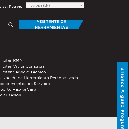
elect Region:
ASISTENTE DE
HERRAMIENTAS
elow to send Haeger a
TAS
HERRAMIENTAS MANUALES
licitar RMA
®
®
 Personalizadas
licitar Visita Comercial
PEMSERTER
Series P3
¿Tienes Alguna Pregunta?
licitar Servicio Técnico
Portable Pneumatic Hand Tool
tización de Herramienta Personalizada
®
®
ocedimientos de Servicio
PEMSERTER
Micro-Mate
Hand
porte HaegerCare
Tool
iciar sesión