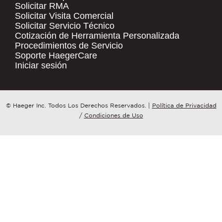
Solicitar RMA
Solicitar Visita Comercial
.
Solicitar Servicio Técnico
COMPANY NAME
*
QUICK LINKS
Cotización de Herramienta Personalizada
Procedimientos de Servicio
Products
Soporte HaegerCare
Resources
COUNTRY
*
Iniciar sesión
Distributor Locator
Contact Us
WHAT TOPIC IS YOUR INQUIRY
© Haeger Inc. Todos Los Derechos Reservados.
|
Política de Privacidad
Tooling Wizard
REGARDING?
*
/
Condiciones de Uso
MESSAGE
*
PennEngineering needs the contact
information you provide to us to
contact you about our products and
services. You may unsubscribe from