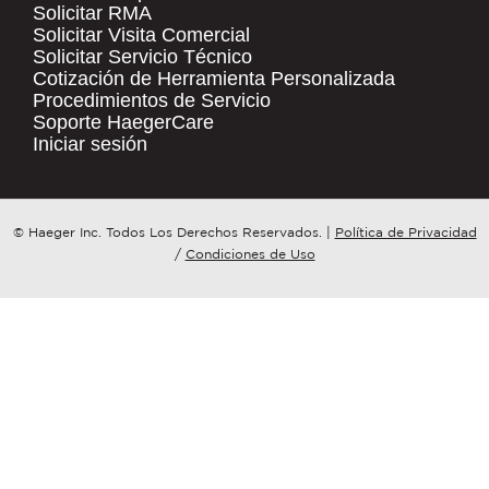
Solicitar RMA
Solicitar Visita Comercial
.
Solicitar Servicio Técnico
COMPANY NAME
*
QUICK LINKS
Cotización de Herramienta Personalizada
Procedimientos de Servicio
Products
Soporte HaegerCare
Resources
COUNTRY
*
Iniciar sesión
Distributor Locator
Contact Us
WHAT TOPIC IS YOUR INQUIRY
© Haeger Inc. Todos Los Derechos Reservados.
|
Política de Privacidad
Tooling Wizard
REGARDING?
*
/
Condiciones de Uso
MESSAGE
*
PennEngineering needs the contact
information you provide to us to
contact you about our products and
services. You may unsubscribe from