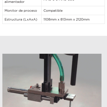
alimentador
COMMUNICATIONS FROM
Contact Us
PENNENGINEERING.
Tooling Wizard
Monitor de proceso
Compatible
You can unsubscribe from these
Estructura (LxAxA)
1108mm x 813mm x 2120mm
communications at any time. For more
information on how to unsubscribe, our
privacy practices, and how we are
committed to protecting and
respecting your privacy, please review
our
Privacy Policy
.
By clicking submit below, you consent
to allow pemnet.com to store and
process the personal information
submitted above to provide you the
content requested.