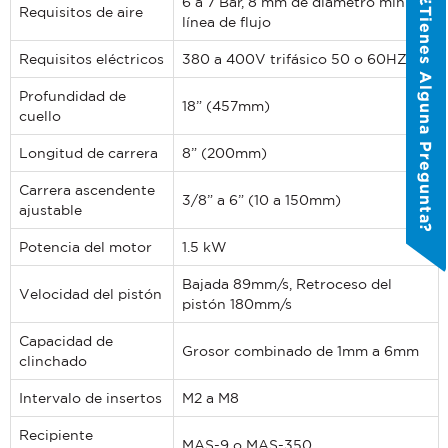
6 a 7 Bar, 8 mm de diámetro mín. de
¿Tienes Alguna Pregunta?
Requisitos de aire
línea de flujo
Requisitos eléctricos
380 a 400V trifásico 50 o 60HZ
COUNTRY
*
Profundidad de
18” (457mm)
cuello
WHAT TOPIC IS YOUR INQUIRY
Longitud de carrera
8” (200mm)
REGARDING?
*
Carrera ascendente
3/8” a 6” (10 a 150mm)
ajustable
MESSAGE
*
Potencia del motor
1.5 kW
Bajada 89mm/s, Retroceso del
Velocidad del pistón
pistón 180mm/s
.
PennEngineering needs the contact
information you provide to us to
QUICK LINKS
Capacidad de
Grosor combinado de 1mm a 6mm
contact you about our products and
clinchado
Products
services. You may unsubscribe from
Intervalo de insertos
M2 a M8
these communications at any time.
Resources
Distributor Locator
Recipiente
I AGREE TO RECEIVE OTHER
MAS-9 o MAS-350