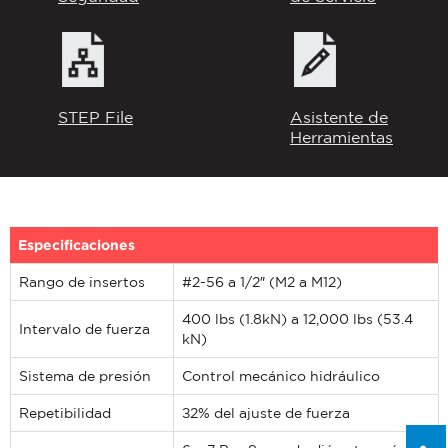
If you have a question, comment, or need
information, don’t hesitate to ask. Use the
form below to send Haeger a
STEP File
Asistente de
representative in your region message.
Herramientas
FIRST NAME
*
LAST NAME
*
Especificaciones
Rango de insertos
#2-56 a 1/2″ (M2 a M12)
EMAIL
*
400 lbs (1.8kN) a 12,000 lbs (53.4
Intervalo de fuerza
kN)
Sistema de presión
Control mecánico hidráulico
PHONE NUMBER
*
Repetibilidad
±2% del ajuste de fuerza
COMPANY NAME
*