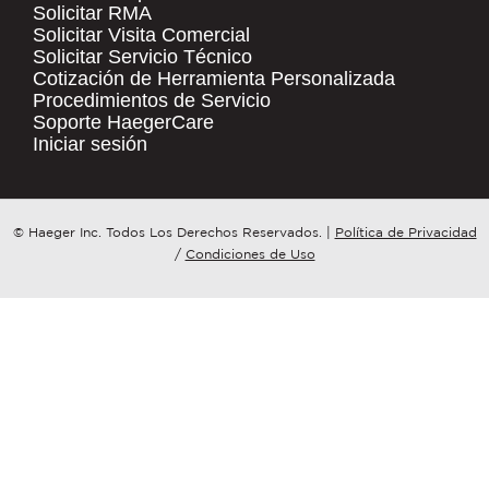
Solicitar RMA
Solicitar Visita Comercial
.
Solicitar Servicio Técnico
COMPANY NAME
*
QUICK LINKS
Cotización de Herramienta Personalizada
Procedimientos de Servicio
Products
Soporte HaegerCare
Resources
COUNTRY
*
Iniciar sesión
Distributor Locator
Contact Us
WHAT TOPIC IS YOUR INQUIRY
© Haeger Inc. Todos Los Derechos Reservados.
|
Política de Privacidad
Tooling Wizard
REGARDING?
*
/
Condiciones de Uso
MESSAGE
*
PennEngineering needs the contact
information you provide to us to
contact you about our products and
services. You may unsubscribe from