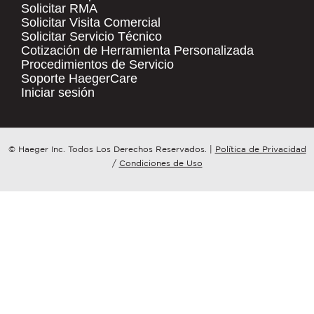
Solicitar RMA
Solicitar Visita Comercial
.
Solicitar Servicio Técnico
COMPANY NAME
*
QUICK LINKS
Cotización de Herramienta Personalizada
Procedimientos de Servicio
Products
Soporte HaegerCare
Resources
COUNTRY
*
Iniciar sesión
Distributor Locator
Contact Us
WHAT TOPIC IS YOUR INQUIRY
© Haeger Inc. Todos Los Derechos Reservados.
|
Política de Privacidad
Tooling Wizard
REGARDING?
*
/
Condiciones de Uso
MESSAGE
*
PennEngineering needs the contact
information you provide to us to
contact you about our products and
services. You may unsubscribe from