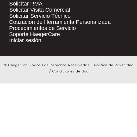
Solicitar RMA
Solicitar Visita Comercial
.
Solicitar Servicio Técnico
COMPANY NAME
*
QUICK LINKS
Cotización de Herramienta Personalizada
Procedimientos de Servicio
Products
Soporte HaegerCare
Resources
COUNTRY
*
Iniciar sesión
Distributor Locator
Contact Us
WHAT TOPIC IS YOUR INQUIRY
© Haeger Inc. Todos Los Derechos Reservados.
|
Política de Privacidad
Tooling Wizard
REGARDING?
*
/
Condiciones de Uso
MESSAGE
*
PennEngineering needs the contact
information you provide to us to
contact you about our products and
services. You may unsubscribe from