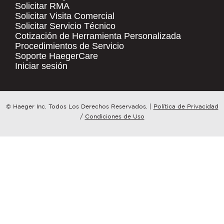
Solicitar RMA
Solicitar Visita Comercial
.
Solicitar Servicio Técnico
COMPANY NAME
*
QUICK LINKS
Cotización de Herramienta Personalizada
Procedimientos de Servicio
Products
Soporte HaegerCare
Resources
COUNTRY
*
Iniciar sesión
Distributor Locator
Contact Us
WHAT TOPIC IS YOUR INQUIRY
© Haeger Inc. Todos Los Derechos Reservados.
|
Política de Privacidad
Tooling Wizard
REGARDING?
*
/
Condiciones de Uso
MESSAGE
*
PennEngineering needs the contact
information you provide to us to
contact you about our products and
services. You may unsubscribe from