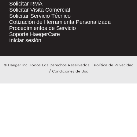
Solicitar RMA
Solicitar Visita Comercial
.
Solicitar Servicio Técnico
COMPANY NAME
*
QUICK LINKS
Cotización de Herramienta Personalizada
Procedimientos de Servicio
Products
Soporte HaegerCare
Resources
COUNTRY
*
Iniciar sesión
Distributor Locator
Contact Us
WHAT TOPIC IS YOUR INQUIRY
© Haeger Inc. Todos Los Derechos Reservados.
|
Política de Privacidad
Tooling Wizard
REGARDING?
*
/
Condiciones de Uso
MESSAGE
*
PennEngineering needs the contact
information you provide to us to
contact you about our products and
services. You may unsubscribe from