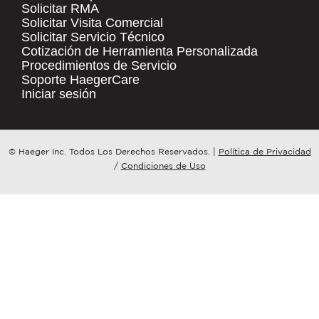
Solicitar RMA
Solicitar Visita Comercial
.
Solicitar Servicio Técnico
COMPANY NAME
*
QUICK LINKS
Cotización de Herramienta Personalizada
Procedimientos de Servicio
Products
Soporte HaegerCare
Resources
COUNTRY
*
Iniciar sesión
Distributor Locator
Contact Us
WHAT TOPIC IS YOUR INQUIRY
© Haeger Inc. Todos Los Derechos Reservados.
|
Política de Privacidad
Tooling Wizard
REGARDING?
*
/
Condiciones de Uso
MESSAGE
*
PennEngineering needs the contact
information you provide to us to
contact you about our products and
services. You may unsubscribe from