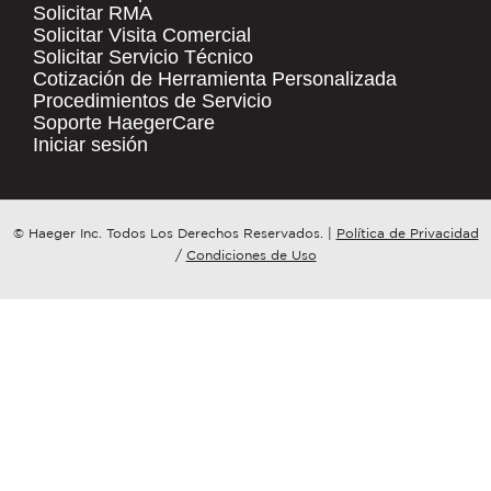
Solicitar RMA
Solicitar Visita Comercial
.
Solicitar Servicio Técnico
COMPANY NAME
*
QUICK LINKS
Cotización de Herramienta Personalizada
Procedimientos de Servicio
Products
Soporte HaegerCare
Resources
COUNTRY
*
Iniciar sesión
Distributor Locator
Contact Us
WHAT TOPIC IS YOUR INQUIRY
© Haeger Inc. Todos Los Derechos Reservados.
|
Política de Privacidad
Tooling Wizard
REGARDING?
*
/
Condiciones de Uso
MESSAGE
*
PennEngineering needs the contact
information you provide to us to
contact you about our products and
services. You may unsubscribe from