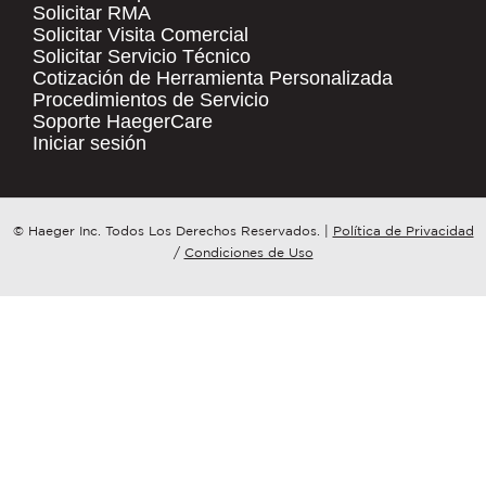
Solicitar RMA
Solicitar Visita Comercial
.
Solicitar Servicio Técnico
COMPANY NAME
*
QUICK LINKS
Cotización de Herramienta Personalizada
Procedimientos de Servicio
Products
Soporte HaegerCare
Resources
COUNTRY
*
Iniciar sesión
Distributor Locator
Contact Us
WHAT TOPIC IS YOUR INQUIRY
© Haeger Inc. Todos Los Derechos Reservados.
|
Política de Privacidad
Tooling Wizard
REGARDING?
*
/
Condiciones de Uso
MESSAGE
*
PennEngineering needs the contact
information you provide to us to
contact you about our products and
services. You may unsubscribe from