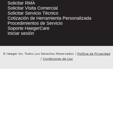
Solicitar RMA
Solicitar Visita Comercial
.
Solicitar Servicio Técnico
COMPANY NAME
*
QUICK LINKS
Cotización de Herramienta Personalizada
Procedimientos de Servicio
Products
Soporte HaegerCare
Resources
COUNTRY
*
Iniciar sesión
Distributor Locator
Contact Us
WHAT TOPIC IS YOUR INQUIRY
© Haeger Inc. Todos Los Derechos Reservados.
|
Política de Privacidad
Tooling Wizard
REGARDING?
*
/
Condiciones de Uso
MESSAGE
*
PennEngineering needs the contact
information you provide to us to
contact you about our products and
services. You may unsubscribe from