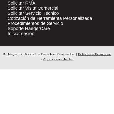
Solicitar RMA
Solicitar Visita Comercial
.
Solicitar Servicio Técnico
COMPANY NAME
*
QUICK LINKS
Cotización de Herramienta Personalizada
Procedimientos de Servicio
Products
Soporte HaegerCare
Resources
COUNTRY
*
Iniciar sesión
Distributor Locator
Contact Us
WHAT TOPIC IS YOUR INQUIRY
© Haeger Inc. Todos Los Derechos Reservados.
|
Política de Privacidad
Tooling Wizard
REGARDING?
*
/
Condiciones de Uso
MESSAGE
*
PennEngineering needs the contact
information you provide to us to
contact you about our products and
services. You may unsubscribe from