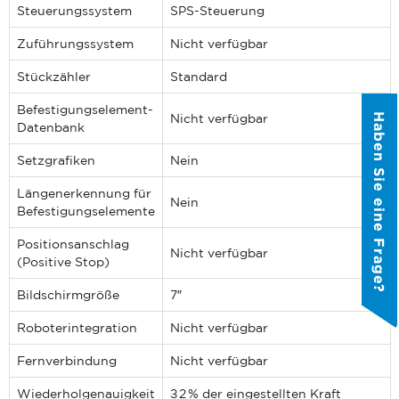
Steuerungssystem
SPS-Steuerung
LAND
*
Zuführungssystem
Nicht verfügbar
Stückzähler
Standard
ZU WELCHEM ​​THEMA HAT IHRE ANFRAGE?
Befestigungselement-
Haben Sie eine Frage?
Nicht verfügbar
*
Datenbank
Setzgrafiken
Nein
NACHRICHT
*
Längenerkennung für
Nein
Befestigungselemente
Positionsanschlag
Nicht verfügbar
(Positive Stop)
PennEngineering verpflichtet sich, Ihre
Privatsphäre zu schützen und zu
Bildschirmgröße
7″
respektieren. Wir nutzen Ihre
personenbezogenen Daten nur zur
Roboterintegration
Nicht verfügbar
Verwaltung Ihres Kontos und zur
Bereitstellung der von Ihnen
Fernverbindung
Nicht verfügbar
.
angeforderten Produkte und
Dienstleistungen. Von Zeit zu Zeit
QUICK LINKS
Wiederholgenauigkeit
± 2 % der eingestellten Kraft