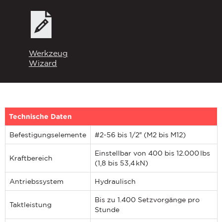
If you have a question, comment, or need
information, don’t hesitate to ask. Use the
form below to send Haeger a
Werkzeug
representative in your region message.
Wizard
VORNAME
*
NACHNAME
*
Technische Daten
Befestigungselemente
#2-56 bis 1/2″ (M2 bis M12)
E-MAIL
*
Einstellbar von 400 bis 12.000 lbs
Kraftbereich
(1,8 bis 53,4 kN)
TELEFONNUMMER
*
Antriebssystem
Hydraulisch
Bis zu 1.400 Setzvorgänge pro
Taktleistung
Stunde
UNTERNEHMENSNAME
*