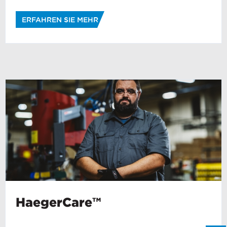
representative in your region message.
VORNAME
*
ERFAHREN SIE MEHR
NACHNAME
*
E-MAIL
*
TELEFONNUMMER
*
UNTERNEHMENSNAME
*
LAND
*
HaegerCare™