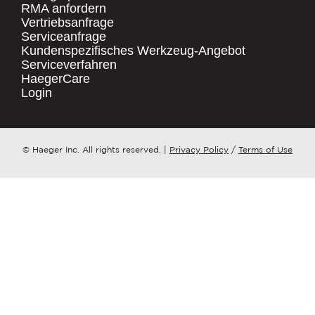
RMA anfordern
Vertriebsanfrage
.
Serviceanfrage
UNTERNEHMENSNAME
*
QUICK LINKS
Kundenspezifisches Werkzeug-Angebot
Serviceverfahren
Products
HaegerCare
Resources
LAND
*
Login
Distributor Locator
Contact Us
ZU WELCHEM ​​THEMA HAT IHRE ANFRAGE?
© Haeger Inc. All rights reserved.
|
Privacy Policy
/
Terms of Use
Tooling Wizard
*
NACHRICHT
*
PennEngineering verpflichtet sich, Ihre
Privatsphäre zu schützen und zu
respektieren. Wir nutzen Ihre
personenbezogenen Daten nur zur