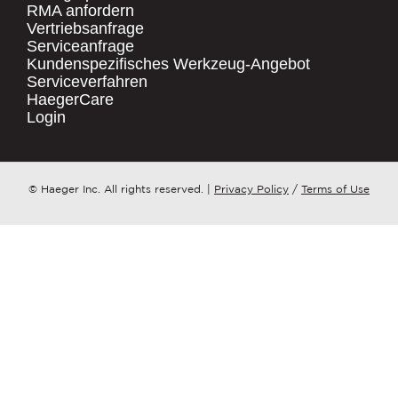
RMA anfordern
Vertriebsanfrage
.
Serviceanfrage
UNTERNEHMENSNAME
*
QUICK LINKS
Kundenspezifisches Werkzeug-Angebot
Serviceverfahren
Products
HaegerCare
Resources
LAND
*
Login
Distributor Locator
Contact Us
ZU WELCHEM ​​THEMA HAT IHRE ANFRAGE?
© Haeger Inc. All rights reserved.
|
Privacy Policy
/
Terms of Use
Tooling Wizard
*
NACHRICHT
*
PennEngineering verpflichtet sich, Ihre
Privatsphäre zu schützen und zu
respektieren. Wir nutzen Ihre
personenbezogenen Daten nur zur