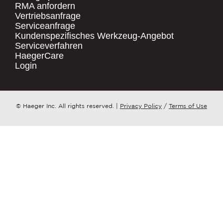
RMA anfordern
Vertriebsanfrage
.
Serviceanfrage
UNTERNEHMENSNAME
*
QUICK LINKS
Kundenspezifisches Werkzeug-Angebot
Serviceverfahren
Products
HaegerCare
Resources
LAND
*
Login
Distributor Locator
Contact Us
ZU WELCHEM ​​THEMA HAT IHRE ANFRAGE?
© Haeger Inc. All rights reserved.
|
Privacy Policy
/
Terms of Use
Tooling Wizard
*
NACHRICHT
*
PennEngineering verpflichtet sich, Ihre
Privatsphäre zu schützen und zu
respektieren. Wir nutzen Ihre
personenbezogenen Daten nur zur