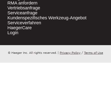
RMA anfordern
Vertriebsanfrage
.
Serviceanfrage
UNTERNEHMENSNAME
*
QUICK LINKS
Kundenspezifisches Werkzeug-Angebot
Serviceverfahren
Products
HaegerCare
Resources
LAND
*
Login
Distributor Locator
Contact Us
ZU WELCHEM ​​THEMA HAT IHRE ANFRAGE?
© Haeger Inc. All rights reserved.
|
Privacy Policy
/
Terms of Use
Tooling Wizard
*
NACHRICHT
*
PennEngineering verpflichtet sich, Ihre
Privatsphäre zu schützen und zu
respektieren. Wir nutzen Ihre
personenbezogenen Daten nur zur