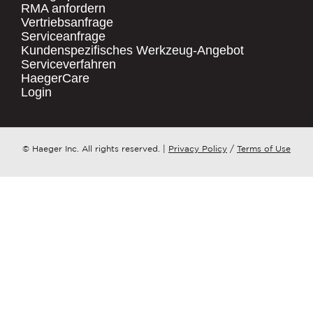
RMA anfordern
Vertriebsanfrage
.
Serviceanfrage
UNTERNEHMENSNAME
*
QUICK LINKS
Kundenspezifisches Werkzeug-Angebot
Serviceverfahren
Products
HaegerCare
Resources
LAND
*
Login
Distributor Locator
Contact Us
ZU WELCHEM ​​THEMA HAT IHRE ANFRAGE?
© Haeger Inc. All rights reserved.
|
Privacy Policy
/
Terms of Use
Tooling Wizard
*
NACHRICHT
*
PennEngineering verpflichtet sich, Ihre
Privatsphäre zu schützen und zu
respektieren. Wir nutzen Ihre
personenbezogenen Daten nur zur