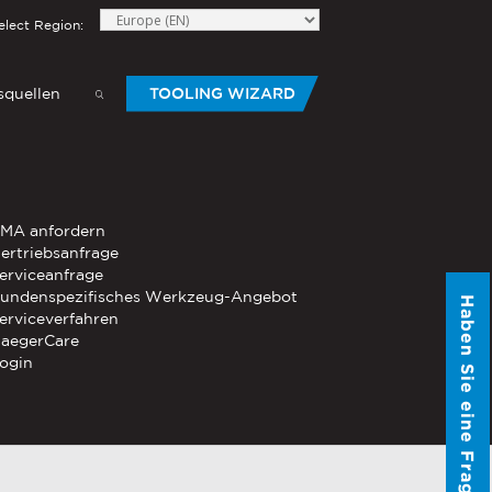
elect Region:
quellen
TOOLING WIZARD
elow to send Haeger a
HANDWERKZEUG
MA anfordern
®
®
-Die
ertriebsanfrage
PEMSERTER
Serie P3
Mobiles
erviceanfrage
pneumatisches Handwerkzeug
undenspezifisches Werkzeug-Angebot
Haben Sie eine Frage?
®
®
erviceverfahren
PEMSERTER
Micro-Mate
Handwerkzeug
aegerCare
ogin