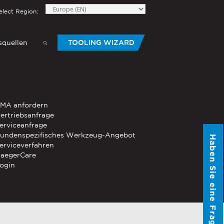
elect Region:
quellen
TOOLING WIZARD
elow to send Haeger a
HANDWERKZEUG
MA anfordern
®
®
-Die
ertriebsanfrage
PEMSERTER
Serie P3
Mobiles
erviceanfrage
pneumatisches Handwerkzeug
undenspezifisches Werkzeug-Angebot
Haben Sie eine Frage?
®
®
erviceverfahren
PEMSERTER
Micro-Mate
Handwerkzeug
aegerCare
ogin