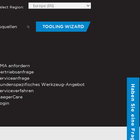
elect Region:
quellen
TOOLING WIZARD
elow to send Haeger a
HANDWERKZEUG
MA anfordern
®
®
-Die
ertriebsanfrage
PEMSERTER
Serie P3
Mobiles
erviceanfrage
pneumatisches Handwerkzeug
undenspezifisches Werkzeug-Angebot
Haben Sie eine Frage?
®
®
erviceverfahren
PEMSERTER
Micro-Mate
Handwerkzeug
aegerCare
ogin